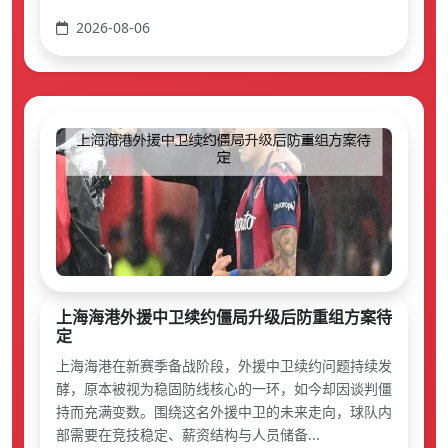
2026-08-06
上海海港外援中卫续约僵局升级后防重组方案待
定
上海海港在新赛季备战阶段，外援中卫续约问题持续发
酵，原本被视为稳固防线核心的一环，如今却因谈判僵
持而充满变数。围绕这名外援中卫的未来走向，球队内
部需要在竞技稳定、薪资结构与人员储备...