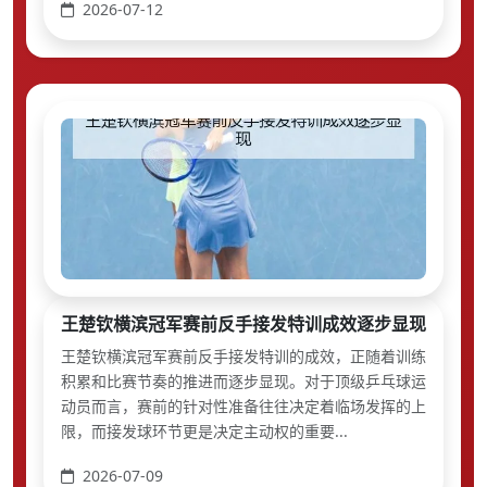
2026-07-12
王楚钦横滨冠军赛前反手接发特训成效逐步显现
王楚钦横滨冠军赛前反手接发特训的成效，正随着训练
积累和比赛节奏的推进而逐步显现。对于顶级乒乓球运
动员而言，赛前的针对性准备往往决定着临场发挥的上
限，而接发球环节更是决定主动权的重要...
2026-07-09