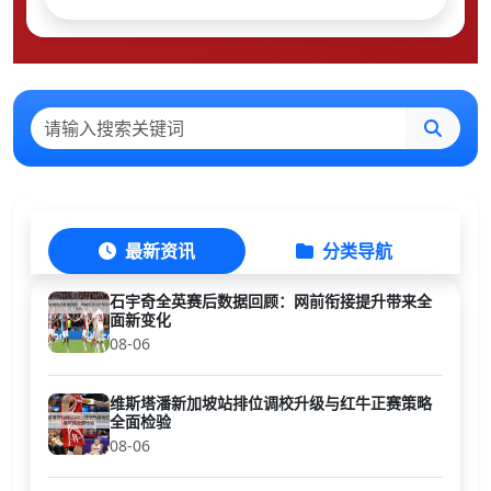
最新资讯
分类导航
石宇奇全英赛后数据回顾：网前衔接提升带来全
面新变化
08-06
维斯塔潘新加坡站排位调校升级与红牛正赛策略
全面检验
08-06