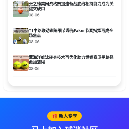
张之臻美网资格赛提速备战底线相持能力成为关
键突破口
08-06
T1中路联动训练细节曝光Faker节奏指挥再成全
场焦点
08-06
覃海洋蛙泳转身技术再优化助力世锦赛卫冕路径
愈加清晰
08-06
🎁 新人专享