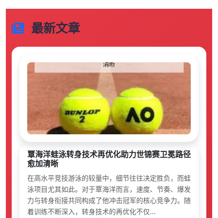
最新文章
覃海洋蛙泳转身技术再优化助力世锦赛卫冕路径
愈加清晰
在高水平竞技游泳的较量中，细节往往决定胜负，而蛙
泳项目尤其如此。对于覃海洋而言，速度、节奏、爆发
力与转身衔接共同构成了他冲击冠军的核心竞争力。随
着训练不断深入，转身技术的再优化不仅...