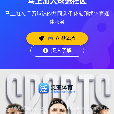
马上加入球迷社区
马上加入,千万球迷的共同选择,体验顶级体育媒
体服务
🎮 立即体验
深入了解
泛亚体育
泛亚体育提供覆盖足球、篮球、网球、电竞等多项目的原创深度分析,日均
更新10+篇专业内容,全站采用 SSL 加密传输。平台已服务超过百万注册用